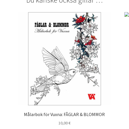
Du kanske också gillar …
Målarbok för Vuxna: FÅGLAR & BLOMMOR
10,00
€