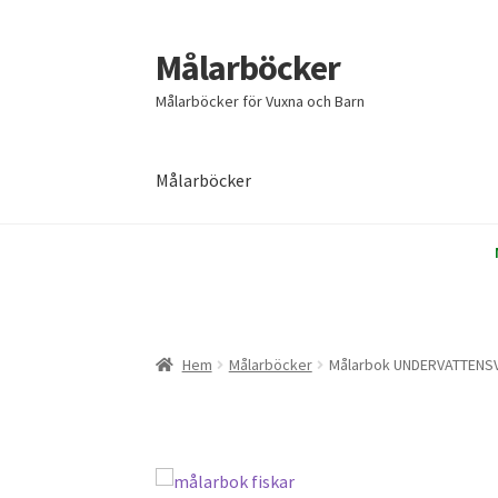
Målarböcker
Hoppa
Hoppa
till
till
Målarböcker för Vuxna och Barn
navigering
innehåll
Målarböcker
Hem
Cart
Checkout
My account
Sample Page
Hem
Målarböcker
Målarbok UNDERVATTENS