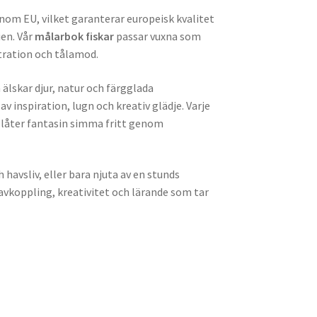
inom EU, vilket garanterar europeisk kvalitet
ien. Vår
målarbok fiskar
passar vuxna som
ntration och tålamod.
lskar djur, natur och färgglada
v inspiration, lugn och kreativ glädje. Varje
låter fantasin simma fritt genom
 havsliv, eller bara njuta av en stunds
avkoppling, kreativitet och lärande som tar