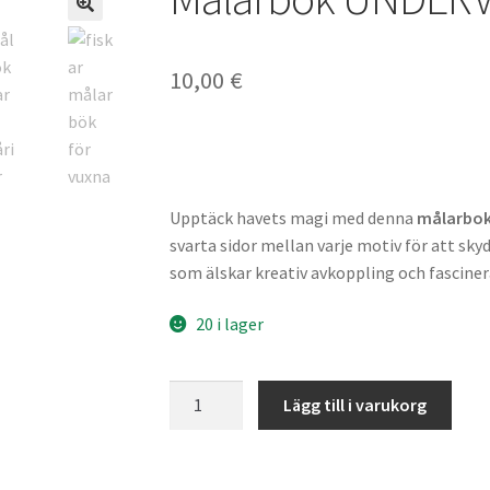
🔍
10,00
€
Upptäck havets magi med denna
målarbok 
svarta sidor mellan varje motiv för att s
som älskar kreativ avkoppling och fascine
20 i lager
Målarbok
Lägg till i varukorg
UNDERVATTENSVÄRLD
mängd