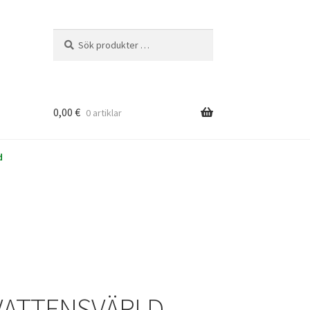
Sök
Sök
efter:
0,00
€
0 artiklar
d
VATTENSVÄRLD