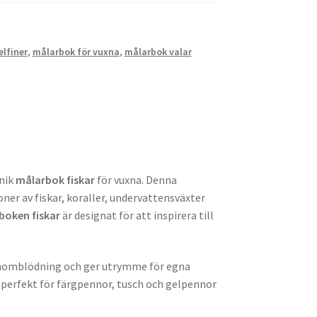
lfiner
,
målarbok för vuxna
,
målarbok valar
unik
målarbok fiskar
för vuxna. Denna
oner av fiskar, koraller, undervattensväxter
boken fiskar
är designat för att inspirera till
genomblödning och ger utrymme för egna
 perfekt för färgpennor, tusch och gelpennor