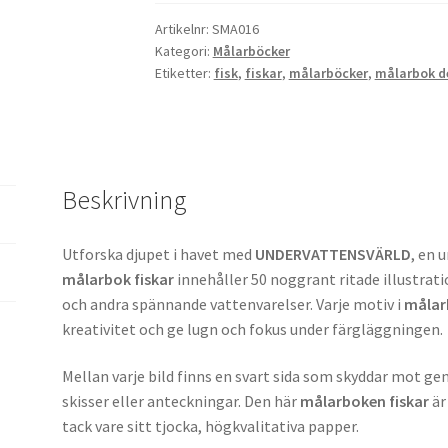
Artikelnr:
SMA016
Kategori:
Målarböcker
Etiketter:
fisk
,
fiskar
,
målarböcker
,
målarbok de
Beskrivning
Utforska djupet i havet med
UNDERVATTENSVÄRLD
, en 
målarbok fiskar
innehåller 50 noggrant ritade illustrati
och andra spännande vattenvarelser. Varje motiv i
målar
kreativitet och ge lugn och fokus under färgläggningen.
Mellan varje bild finns en svart sida som skyddar mot 
skisser eller anteckningar. Den här
målarboken fiskar
är
tack vare sitt tjocka, högkvalitativa papper.