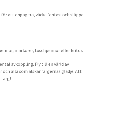
för att engagera, väcka fantasi och släppa
pennor, markörer, tuschpennor eller kritor.
al avkoppling. Fly till en värld av
 och alla som älskar färgernas glädje. Att
 färg!