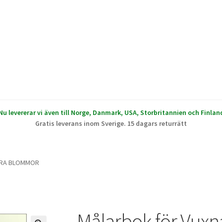
Nu levererar vi även till Norge, Danmark, USA, Storbritannien och Finlan
Gratis leverans inom Sverige. 15 dagars returrätt
CKRA BLOMMOR
Målarbok för Vux