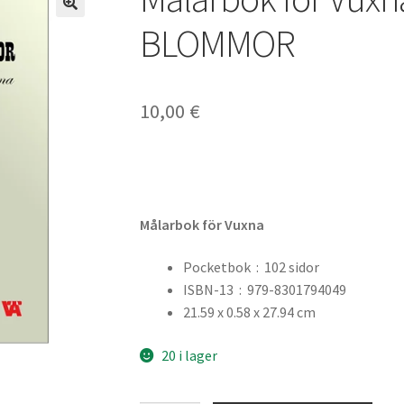
🔍
BLOMMOR
10,00
€
Målarbok för Vuxna
Pocketbok ‏ : ‎
102 sidor
ISBN-13 ‏ : ‎
979-8301794049
21.59 x 0.58 x 27.94 cm
20 i lager