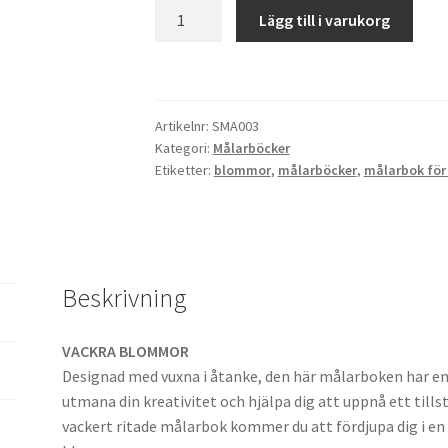
Målarbok
Lägg till i varukorg
för
Vuxna:
VACKRA
BLOMMOR
Artikelnr:
SMA003
mängd
Kategori:
Målarböcker
Etiketter:
blommor
,
målarböcker
,
målarbok för
Beskrivning
VACKRA BLOMMOR
Designad med vuxna i åtanke, den här målarboken har e
utmana din kreativitet och hjälpa dig att uppnå ett till
vackert ritade målarbok kommer du att fördjupa dig i en 