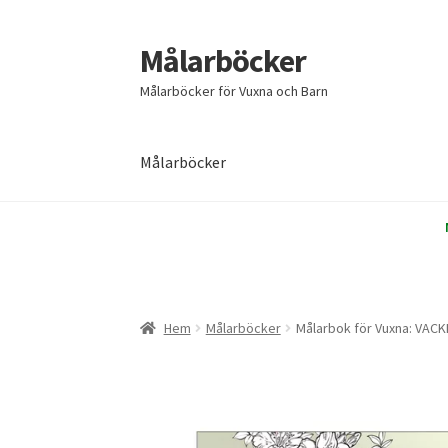
Målarböcker
Hoppa
Hoppa
till
till
Målarböcker för Vuxna och Barn
navigering
innehåll
Målarböcker
Hem
Cart
Checkout
My account
Sample Page
Hem
Målarböcker
Målarbok för Vuxna: VA