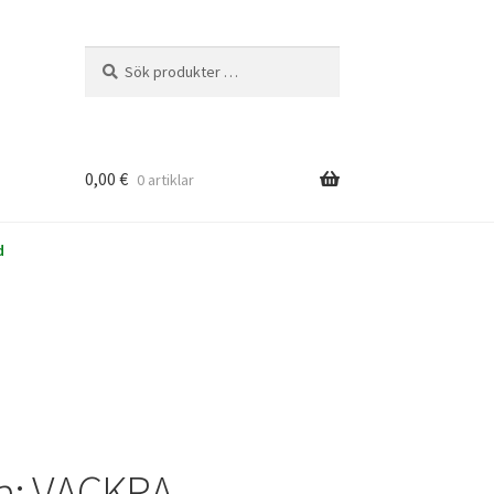
Sök
Sök
efter:
0,00
€
0 artiklar
d
na: VACKRA