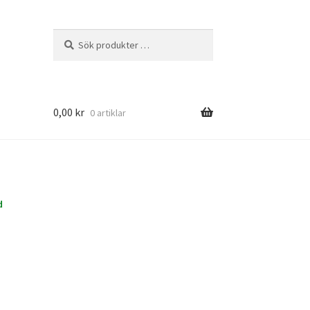
Sök
Sök
efter:
0,00
kr
0 artiklar
d