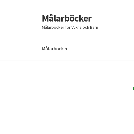
Målarböcker
Hoppa
Hoppa
till
till
Målarböcker för Vuxna och Barn
navigering
innehåll
Målarböcker
Hem
Cart
Checkout
My account
Sample Page