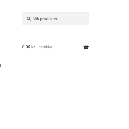
Sök
Sök
efter:
0,00
kr
0 artiklar
d