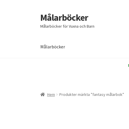
Målarböcker
Hoppa
Hoppa
till
till
Målarböcker för Vuxna och Barn
navigering
innehåll
Målarböcker
Hem
Cart
Checkout
My account
Sample Page
Hem
Produkter märkta ”fantasy målarbok”